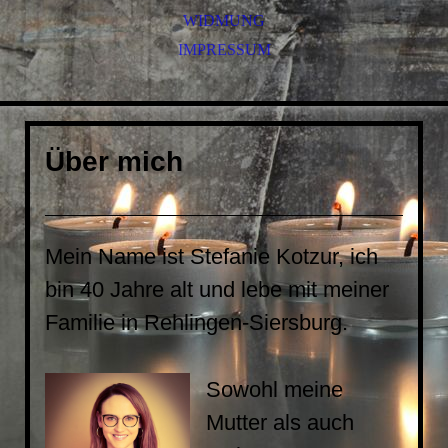
WIDMUNG
IMPRESSUM
Über mich
Mein Name ist
Stefanie Kotzur,
ich
bin 40 Jahre alt und lebe mit meiner
Familie in Rehlingen-Siersburg.
Sowohl meine
Mutter als auch